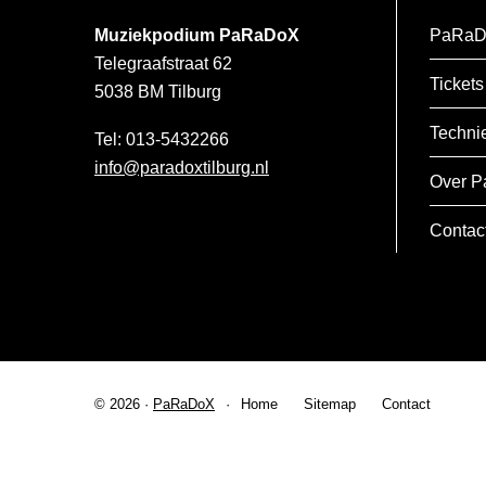
Muziekpodium PaRaDoX
PaRaD
Telegraafstraat 62
Tickets
5038 BM
Tilburg
Techni
013-5432266
info@paradoxtilburg.nl
Over P
Contac
© 2026 ·
PaRaDoX
Home
Sitemap
Contact