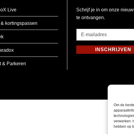
oX Live
Schrijf je in om onze nieuw
te ontvangen.
 & kortingspassen
E-
ek
mailadres
*
INSCHRIJVEN
aradox
Verplicht
t & Parkeren
Om de beste
apparaatinfo
technologie
verwerken. 
hebben op b