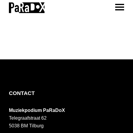
ENTER 
Spring
Door
Spring
naar
naar
naar
PaRaDoX
Muziekpodium
de
de
de
Tilburg
hoofdnavigatie
hoofd
voettekst
inhoud
FOOTER
CONTACT
Muziekpodium PaRaDoX
Telegraafstraat 62
5038 BM
Tilburg