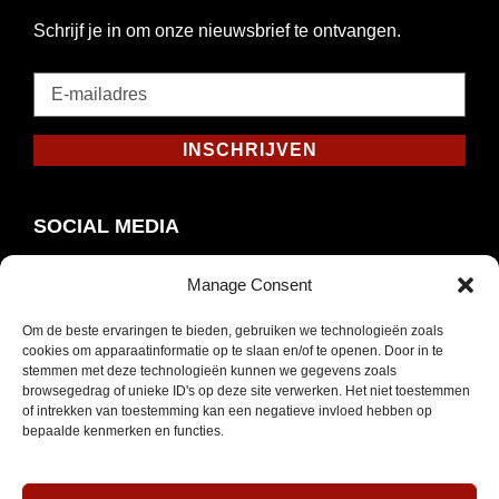
Schrijf je in om onze nieuwsbrief te ontvangen.
E-
mailadres
*
INSCHRIJVEN
Verplicht
SOCIAL MEDIA
Manage Consent
Om de beste ervaringen te bieden, gebruiken we technologieën zoals
Opent
Instagram
cookies om apparaatinformatie op te slaan en/of te openen. Door in te
in
stemmen met deze technologieën kunnen we gegevens zoals
browsegedrag of unieke ID's op deze site verwerken. Het niet toestemmen
nieuw
of intrekken van toestemming kan een negatieve invloed hebben op
venster
bepaalde kenmerken en functies.