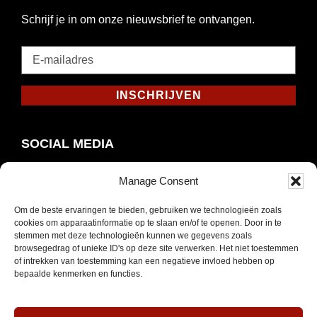
Schrijf je in om onze nieuwsbrief te ontvangen.
E-
mailadres
*
INSCHRIJVEN
Verplicht
SOCIAL MEDIA
Manage Consent
Om de beste ervaringen te bieden, gebruiken we technologieën zoals
Opent
Instagram
cookies om apparaatinformatie op te slaan en/of te openen. Door in te
in
stemmen met deze technologieën kunnen we gegevens zoals
browsegedrag of unieke ID's op deze site verwerken. Het niet toestemmen
nieuw
of intrekken van toestemming kan een negatieve invloed hebben op
venster
bepaalde kenmerken en functies.