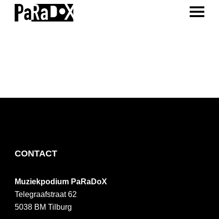
ENTER 
Spring
Door
Spring
naar
naar
naar
PaRaDoX
Muziekpodium
de
de
de
Tilburg
hoofdnavigatie
hoofd
voettekst
inhoud
FOOTER
CONTACT
Muziekpodium PaRaDoX
Telegraafstraat 62
5038 BM
Tilburg