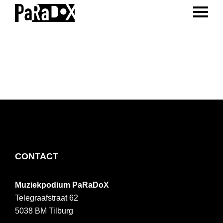
ENTER 
Spring
Door
Spring
naar
naar
naar
PaRaDoX
Muziekpodium
de
de
de
Tilburg
hoofdnavigatie
hoofd
voettekst
inhoud
FOOTER
CONTACT
Muziekpodium PaRaDoX
Telegraafstraat 62
5038 BM
Tilburg