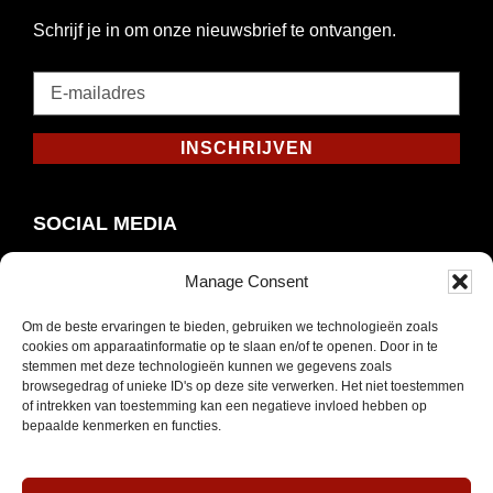
Schrijf je in om onze nieuwsbrief te ontvangen.
E-
mailadres
*
INSCHRIJVEN
Verplicht
SOCIAL MEDIA
Manage Consent
Om de beste ervaringen te bieden, gebruiken we technologieën zoals
Opent
Instagram
cookies om apparaatinformatie op te slaan en/of te openen. Door in te
in
stemmen met deze technologieën kunnen we gegevens zoals
browsegedrag of unieke ID's op deze site verwerken. Het niet toestemmen
nieuw
of intrekken van toestemming kan een negatieve invloed hebben op
venster
bepaalde kenmerken en functies.