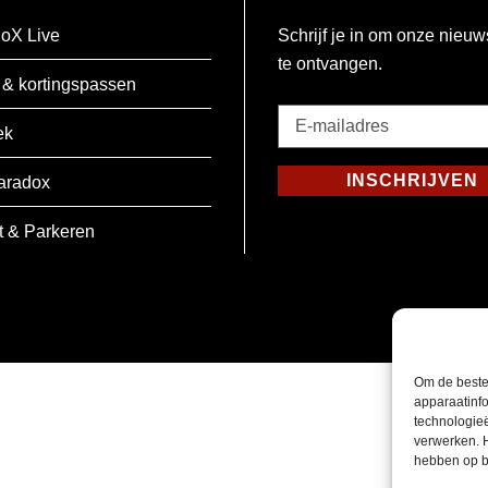
oX Live
Schrijf je in om onze nieuw
te ontvangen.
 & kortingspassen
E-
ek
mailadres
*
INSCHRIJVEN
aradox
Verplicht
t & Parkeren
Om de beste
apparaatinfo
technologie
verwerken. 
hebben op b