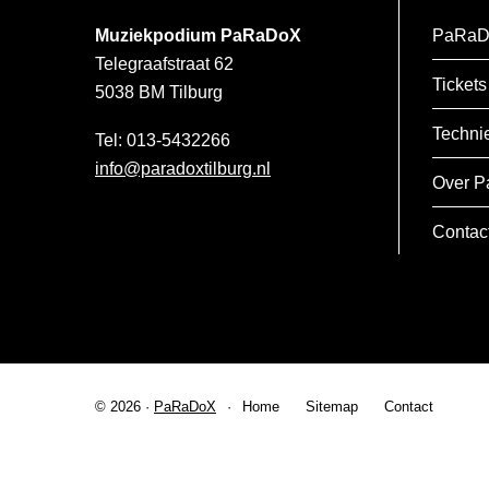
Muziekpodium PaRaDoX
PaRaD
Telegraafstraat 62
Tickets
5038 BM
Tilburg
Techni
013-5432266
info@paradoxtilburg.nl
Over P
Contac
© 2026 ·
PaRaDoX
Home
Sitemap
Contact