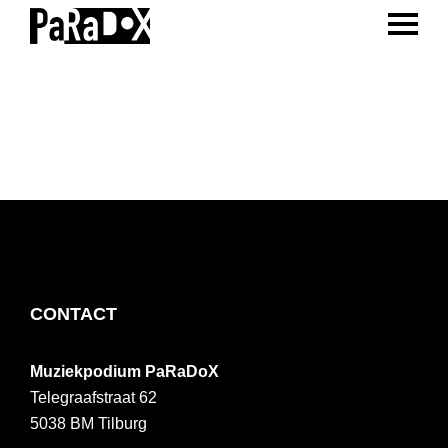
ENTER 
Spring
Door
Spring
naar
naar
naar
PaRaDoX
Muziekpodium
de
de
de
Tilburg
hoofdnavigatie
hoofd
voettekst
inhoud
FOOTER
CONTACT
Muziekpodium PaRaDoX
Telegraafstraat 62
5038 BM
Tilburg