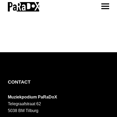
ENTER 
Spring
Door
Spring
naar
naar
naar
PaRaDoX
Muziekpodium
de
de
de
Tilburg
hoofdnavigatie
hoofd
voettekst
inhoud
FOOTER
CONTACT
Muziekpodium PaRaDoX
Telegraafstraat 62
5038 BM
Tilburg