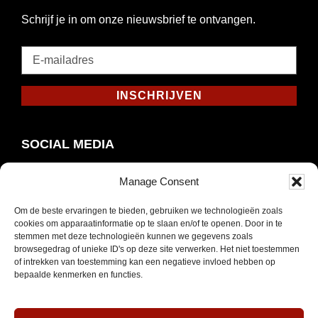
Schrijf je in om onze nieuwsbrief te ontvangen.
E-
mailadres
*
INSCHRIJVEN
Verplicht
SOCIAL MEDIA
Manage Consent
Om de beste ervaringen te bieden, gebruiken we technologieën zoals
Opent
Instagram
cookies om apparaatinformatie op te slaan en/of te openen. Door in te
in
stemmen met deze technologieën kunnen we gegevens zoals
browsegedrag of unieke ID's op deze site verwerken. Het niet toestemmen
nieuw
of intrekken van toestemming kan een negatieve invloed hebben op
venster
bepaalde kenmerken en functies.