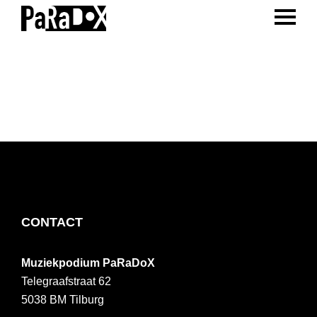
ENTER 
Spring
Door
Spring
naar
naar
naar
PaRaDoX
Muziekpodium
de
de
de
Tilburg
hoofdnavigatie
hoofd
voettekst
inhoud
FOOTER
CONTACT
Muziekpodium PaRaDoX
Telegraafstraat 62
5038 BM
Tilburg