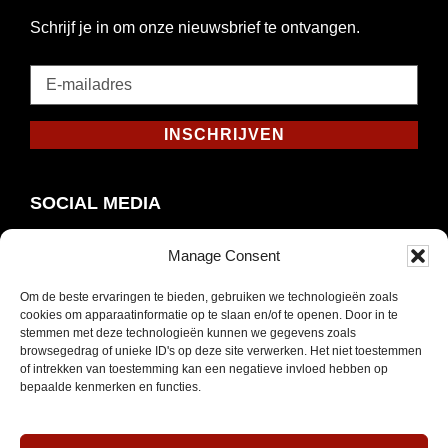
Schrijf je in om onze nieuwsbrief te ontvangen.
E-
mailadres
*
INSCHRIJVEN
Verplicht
SOCIAL MEDIA
Manage Consent
Om de beste ervaringen te bieden, gebruiken we technologieën zoals
Opent
Instagram
cookies om apparaatinformatie op te slaan en/of te openen. Door in te
in
stemmen met deze technologieën kunnen we gegevens zoals
browsegedrag of unieke ID's op deze site verwerken. Het niet toestemmen
nieuw
of intrekken van toestemming kan een negatieve invloed hebben op
venster
bepaalde kenmerken en functies.