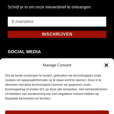
Schrijf je in om onze nieuwsbrief te ontvangen.
E-
mailadres
*
INSCHRIJVEN
Verplicht
SOCIAL MEDIA
Manage Consent
Om de beste ervaringen te bieden, gebruiken we technologieën zoals
Opent
Instagram
cookies om apparaatinformatie op te slaan en/of te openen. Door in te
in
stemmen met deze technologieën kunnen we gegevens zoals
browsegedrag of unieke ID's op deze site verwerken. Het niet toestemmen
nieuw
of intrekken van toestemming kan een negatieve invloed hebben op
venster
bepaalde kenmerken en functies.