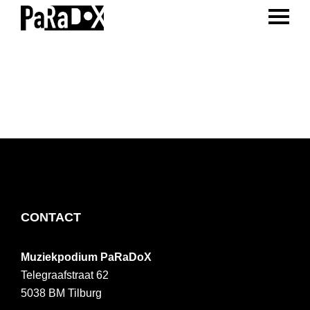
ENTER 
Spring
Door
Spring
naar
naar
naar
PaRaDoX
Muziekpodium
de
de
de
Tilburg
hoofdnavigatie
hoofd
voettekst
inhoud
FOOTER
CONTACT
Muziekpodium PaRaDoX
Telegraafstraat 62
5038 BM
Tilburg