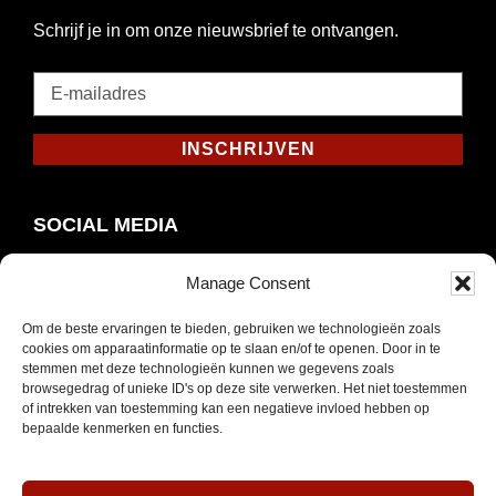
Schrijf je in om onze nieuwsbrief te ontvangen.
E-
mailadres
*
INSCHRIJVEN
Verplicht
SOCIAL MEDIA
Manage Consent
Om de beste ervaringen te bieden, gebruiken we technologieën zoals
Opent
Instagram
cookies om apparaatinformatie op te slaan en/of te openen. Door in te
in
stemmen met deze technologieën kunnen we gegevens zoals
browsegedrag of unieke ID's op deze site verwerken. Het niet toestemmen
nieuw
of intrekken van toestemming kan een negatieve invloed hebben op
venster
bepaalde kenmerken en functies.