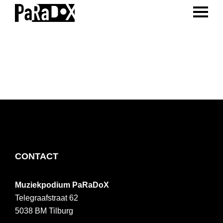
ENTER 
Spring
Door
Spring
naar
naar
naar
PaRaDoX
Muziekpodium
de
de
de
Tilburg
hoofdnavigatie
hoofd
voettekst
inhoud
FOOTER
CONTACT
Muziekpodium PaRaDoX
Telegraafstraat 62
5038 BM
Tilburg