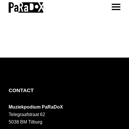
ENTER 
Spring
Door
Spring
naar
naar
naar
PaRaDoX
Muziekpodium
de
de
de
Tilburg
hoofdnavigatie
hoofd
voettekst
inhoud
FOOTER
CONTACT
Muziekpodium PaRaDoX
Telegraafstraat 62
5038 BM
Tilburg