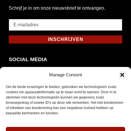
Schrijf je in om onze nieuwsbrief te ontvangen.
E-
mailadres
*
INSCHRIJVEN
Verplicht
SOCIAL MEDIA
Manage Consent
Om de beste ervaringen te bieden, gebruiken we technologieën zoals
Opent
Instagram
cookies om apparaatinformatie op te slaan en/of te openen. Door in te
in
stemmen met deze technologieën kunnen we gegevens zoals
browsegedrag of unieke ID's op deze site verwerken. Het niet toestemmen
nieuw
of intrekken van toestemming kan een negatieve invloed hebben op
venster
bepaalde kenmerken en functies.