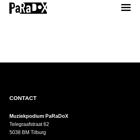
ENTER 
Spring
Door
Spring
naar
naar
naar
PaRaDoX
Muziekpodium
de
de
de
Tilburg
hoofdnavigatie
hoofd
voettekst
inhoud
FOOTER
CONTACT
Muziekpodium PaRaDoX
Telegraafstraat 62
5038 BM
Tilburg