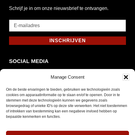
Schrijf je in om onze nieuwsbrief te ontvangen.
E-
mailadres
*
INSCHRIJVEN
Verplicht
SOCIAL MEDIA
Manage Consent
Om de beste ervaringen te bieden, gebruiken we technologieën zoals
Opent
Instagram
cookies om apparaatinformatie op te slaan en/of te openen. Door in te
in
stemmen met deze technologieën kunnen we gegevens zoals
browsegedrag of unieke ID's op deze site verwerken. Het niet toestemmen
nieuw
of intrekken van toestemming kan een negatieve invloed hebben op
venster
bepaalde kenmerken en functies.