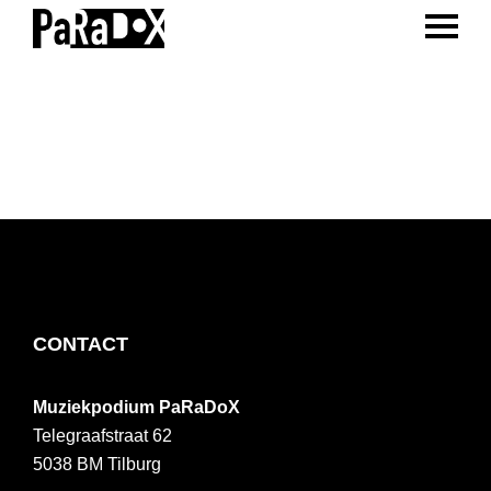
ENTER 
Spring
Door
Spring
naar
naar
naar
PaRaDoX
Muziekpodium
de
de
de
Tilburg
hoofdnavigatie
hoofd
voettekst
inhoud
FOOTER
CONTACT
Muziekpodium PaRaDoX
Telegraafstraat 62
5038 BM
Tilburg