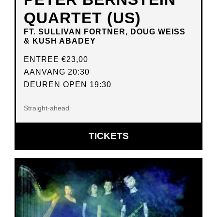
QUARTET (US)
FT. SULLIVAN FORTNER, DOUG WEISS
& KUSH ABADEY
ENTREE
€23,00
AANVANG 20:30
DEUREN OPEN 19:30
Straight-ahead
OPENT
TICKETS
IN
NIEUW
VENSTER