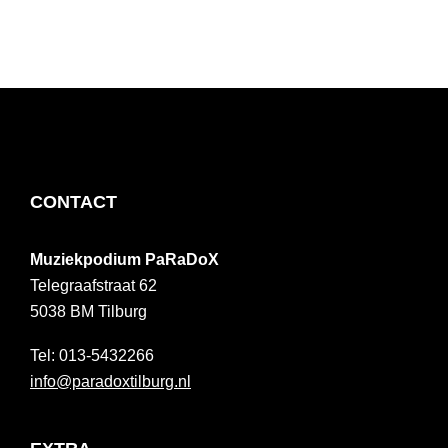
FOOTER
CONTACT
Muziekpodium PaRaDoX
Telegraafstraat 62
5038 BM
Tilburg
013-5432266
info@paradoxtilburg.nl