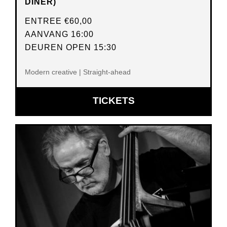
DINER)
ENTREE
€60,00
AANVANG 16:00
DEUREN OPEN 15:30
Modern creative | Straight-ahead
OPENT
TICKETS
IN
NIEUW
VENSTER