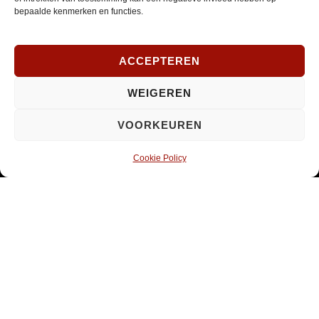
*
bepaalde kenmerken en functies.
INSCHRIJVEN
Verplicht
ACCEPTEREN
SOCIAL MEDIA
WEIGEREN
VOORKEUREN
Opent
Instagram
in
Cookie Policy
nieuw
venster
© 2026 ·
PaRaDoX
Home
Sitemap
Contact