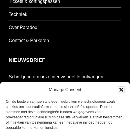
Tickets & kortingspassen
Techniek
Over Paradox
Contact & Parkeren
NIEUWSBRIEF
Schrijf je in om onze nieuwsbrief te ontvangen.
Manage Consent
E-
mailadres
Om de beste ervaringen te bieden, gebruiken we technologieën zoals
*
cookies om apparaatinformatie op te slaan en/of te openen. Door in te
INSCHRIJVEN
stemmen met deze technologieën kunnen we gegevens zoals
Verplicht
browsegedrag of unieke ID's op deze site verwerken. Het niet toestemmen
of intrekken van toestemming kan een negatieve invloed hebben op
SOCIAL MEDIA
bepaalde kenmerken en functies.