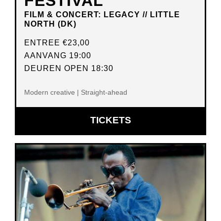
FESTIVAL
FILM & CONCERT: LEGACY // LITTLE
NORTH (DK)
ENTREE
€23,00
AANVANG 19:00
DEUREN OPEN 18:30
Modern creative | Straight-ahead
OPENT
TICKETS
IN
NIEUW
VENSTER