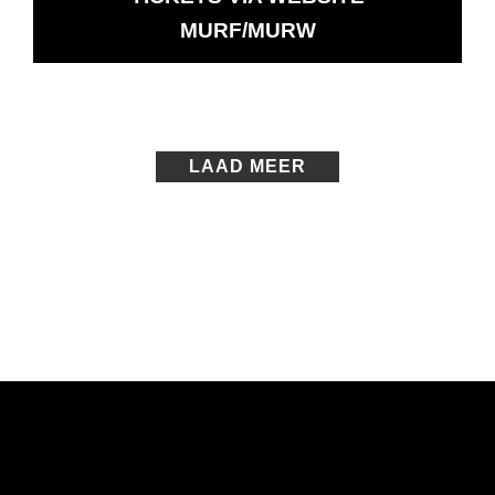
OPENT
MURF/MURW
IN
NIEUW
VENSTER
LAAD MEER