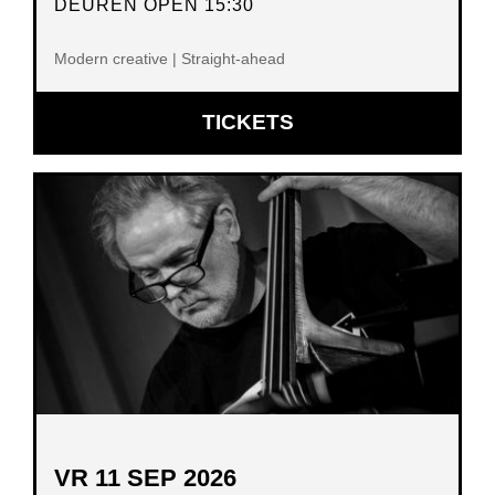
DEUREN OPEN 15:30
Modern creative | Straight-ahead
OPENT
TICKETS
IN
NIEUW
VENSTER
VR 11 SEP 2026