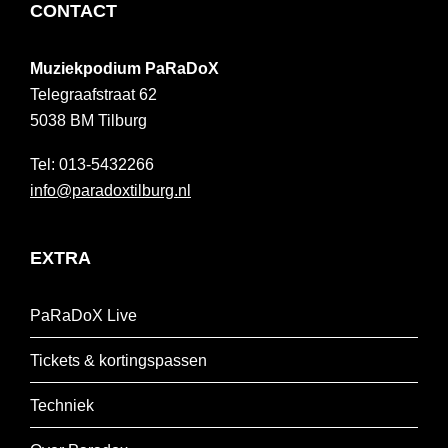
FOOTER
CONTACT
Muziekpodium PaRaDoX
Telegraafstraat 62
5038 BM
Tilburg
013-5432266
info@paradoxtilburg.nl
EXTRA
PaRaDoX Live
Tickets & kortingspassen
Techniek