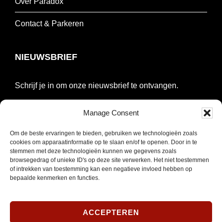
Over Paradox
Contact & Parkeren
NIEUWSBRIEF
Schrijf je in om onze nieuwsbrief te ontvangen.
E-
Manage Consent
mailadres
Om de beste ervaringen te bieden, gebruiken we technologieën zoals
*
INSCHRIJVEN
cookies om apparaatinformatie op te slaan en/of te openen. Door in te
Verplicht
stemmen met deze technologieën kunnen we gegevens zoals
browsegedrag of unieke ID's op deze site verwerken. Het niet toestemmen
of intrekken van toestemming kan een negatieve invloed hebben op
SOCIAL MEDIA
bepaalde kenmerken en functies.
ACCEPTEREN