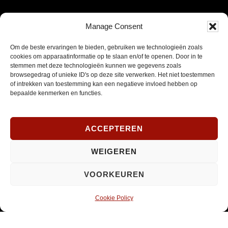
Manage Consent
NIEUWSBRIEF
Om de beste ervaringen te bieden, gebruiken we technologieën zoals
cookies om apparaatinformatie op te slaan en/of te openen. Door in te
Schrijf je in om onze nieuwsbrief te ontvangen.
stemmen met deze technologieën kunnen we gegevens zoals
browsegedrag of unieke ID's op deze site verwerken. Het niet toestemmen
of intrekken van toestemming kan een negatieve invloed hebben op
E-
bepaalde kenmerken en functies.
mailadres
*
INSCHRIJVEN
Verplicht
ACCEPTEREN
SOCIAL MEDIA
WEIGEREN
VOORKEUREN
Cookie Policy
Opent
Instagram
in
nieuw