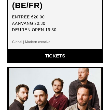
(BE/FR)
ENTREE
€20,00
AANVANG 20:30
DEUREN OPEN 19:30
Global | Modern creative
OPENT
TICKETS
IN
NIEUW
VENSTER