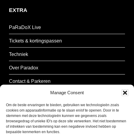
EXTRA
PaRaDoX Live
Tickets & kortingspassen
Techniek
Over Paradox
Contact & Parkeren
Manage Consent
NIEUWSBRIEF
Om de beste ervaringen te bieden, gebruiken we technologieën zoals
cookies om apparaatinformatie op te slaan en/of te openen. Door in te
stemmen met deze technologieën kunnen we gegevens zoals
Schrijf je in om onze nieuwsbrief te ontvangen.
browsegedrag of unieke ID's op deze site verwerken. Het niet toestemmen
of intrekken van toestemming kan een negatieve invloed hebben op
bepaalde kenmerken en functies.
E-