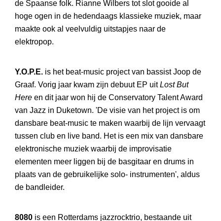
de Spaanse folk. Rianne Wilbers tot slot gooide al
hoge ogen in de hedendaags klassieke muziek, maar
maakte ook al veelvuldig uitstapjes naar de
elektropop.
Y.O.P.E.
is het beat-music project van bassist Joop de
Graaf. Vorig jaar kwam zijn debuut EP uit
Lost But
Here
en dit jaar won hij de Conservatory Talent Award
van Jazz in Duketown. 'De visie van het project is om
dansbare beat-music te maken waarbij de lijn vervaagt
tussen club en live band. Het is een mix van dansbare
elektronische muziek waarbij de improvisatie
elementen meer liggen bij de basgitaar en drums in
plaats van de gebruikelijke solo- instrumenten', aldus
de bandleider.
8080
is een Rotterdams jazzrocktrio, bestaande uit