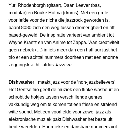
Yuri Rhodenborgh (gitaar), Daan Leever (bas,
modular) en Bouke Hofma (drums). Met een grote
voorliefde voor de niche die jazzrock geworden is,
baant 8080 zich een weg tussen dromerigheid en riff
based-geweld. De inspiratie varieert van ambient tot
Wayne Krantz en van Anime tot Zappa. 'Aan creativiteit
geen gebrek (…) in iets meer dan een half uur jast het
trio er een achttal nummers doorheen met een enorme
zeggingskracht', aldus
Jazzism
.
Dishwasher_
maakt jazz voor de ‘non-jazzbelievers’.
Het Gentse trio geeft de muziek een flinke wasbeurt en
schrobt de hokjes tussen verschillende genres
vakkundig weg om te komen tot een frisse en stralend
witte sound. Met een voorliefde voor zowel jazz als
elektronische muziek pakt Dishwasher het beste uit
beide werelden. Energieke en dansbare nummers vol