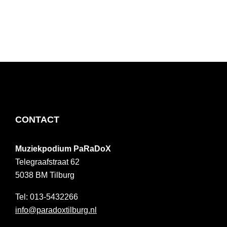
FOOTER
CONTACT
Muziekpodium PaRaDoX
Telegraafstraat 62
5038 BM
Tilburg
013-5432266
info@paradoxtilburg.nl