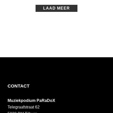
VENSTER
LAAD MEER
FOOTER
CONTACT
Muziekpodium PaRaDoX
Telegraafstraat 62