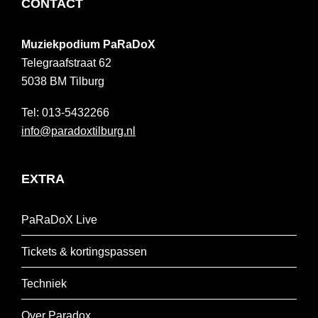
FOOTER
CONTACT
Muziekpodium PaRaDoX
Telegraafstraat 62
5038 BM
Tilburg
013-5432266
info@paradoxtilburg.nl
EXTRA
PaRaDoX Live
Tickets & kortingspassen
Techniek
Over Paradox