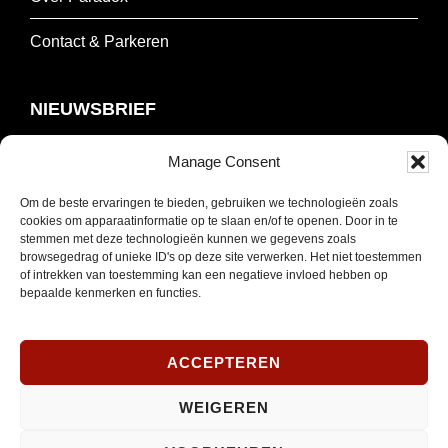
Contact & Parkeren
NIEUWSBRIEF
Manage Consent
Schrijf je in om onze nieuwsbrief te ontvangen.
Om de beste ervaringen te bieden, gebruiken we technologieën zoals
E-
cookies om apparaatinformatie op te slaan en/of te openen. Door in te
stemmen met deze technologieën kunnen we gegevens zoals
mailadres
browsegedrag of unieke ID's op deze site verwerken. Het niet toestemmen
*
INSCHRIJVEN
of intrekken van toestemming kan een negatieve invloed hebben op
Verplicht
bepaalde kenmerken en functies.
SOCIAL MEDIA
ACCEPTEREN
WEIGEREN
Opent
Instagram